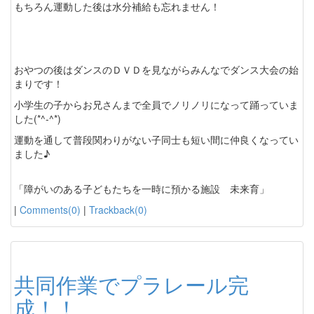
もちろん運動した後は水分補給も忘れません！
おやつの後はダンスのＤＶＤを見ながらみんなでダンス大会の始
まりです！
小学生の子からお兄さんまで全員でノリノリになって踊っていま
した(*^-^*)
運動を通して普段関わりがない子同士も短い間に仲良くなってい
ました♪
「障がいのある子どもたちを一時に預かる施設 未来育」
|
Comments(0)
|
Trackback(0)
共同作業でプラレール完
成！！