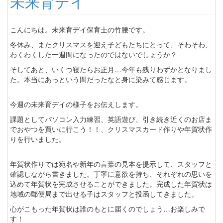
未来育デイ
こんにちは。未来育デイ保育士の竹腰です。
冬休み、またクリスマスを迎え子どもたちにとって、そわそわ、
わくわくした一週間になったのではないでしょうか？
そしてあと、いくつ寝たらお正月…今年も残りわずかとなりまし
た。本当にあっという間だったなと身に染みて感じます。
今週の未来育デイの様子をお伝えします。
課題としてパソコン入力練習、英語遊び、引き続き近くのお店ま
でおやつを買いに行こう！！、クリスマスカード作りや年賀状作
りを行いました。
年賀状作りでは宛名や新年の言葉の見本を提示して、スタッフと
確認しながら書きました。丁寧に意欲を持ち、それぞれの思いを
込めて年賀状を完成させることができました。完成した年賀状は
地域の郵便局まで出せる子はスタッフと投函してきました。
心がこもった年賀状は誰のもとに届くのでしょう…お楽しみで
す！