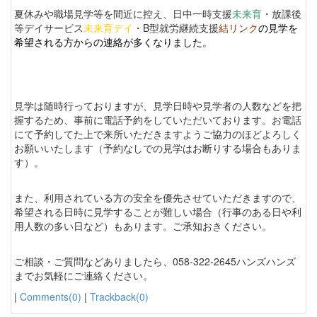
夏休みや職場見学等を間近に控え、日中一時支援
未来育
・放課後
等デイサービス
未来育デイ
・B型就労継続支援
結リンク
の見学を
希望される方からの連絡が多くなりました。
見学は随時行っておりますが、見学日時や見学者の人数などを把
握するため、事前に電話予約をしていただいております。お電話
にて予約してた上で来所いただきますようご協力のほどよろしく
お願いいたします（予約なしでの見学はお断りする場合もありま
す）。
また、利用されている方の安全を優先させていただきますので、
希望される日時に見学することが難しい場合（行事のある日や利
用人数の多い日など）もあります。ご承知おきください。
ご相談・ご質問などありましたら、058-322-2645ハンズハンズ
までお気軽にご連絡ください。
|
Comments(0)
|
Trackback(0)