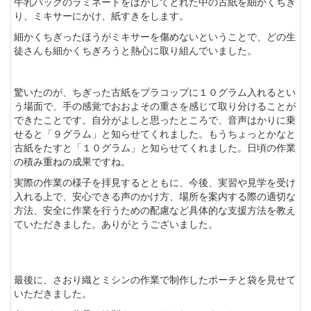
牛乳パックのラミネートをはがしてとれた中の古紙を細かくちぎ
り、ミキサーにかけ、紙すきをします。
細かくちぎったほうがミキサーを傷めないということで、どの生
徒さんも細かくちぎろうと熱心に取り組んでいました。
驚いたのが、ちぎった古紙をプラコップに１０グラム入れるとい
う場面で、手の感覚でおおよその重さを感じて取り分けることが
できたことです。自分がよしと思ったところで、音声はかりに乗
せると「９グラム」と知らせてくれました。もうちょっとかなと
古紙をたすと「１０グラム」と知らせてくれました。日頃の作業
の積み重ねの成果ですね。
実際の作業の様子を拝見するとともに、今後、実習や見学を受け
入れる上で、安心できる声のかけ方、場所を案内する際の適切な
方法、安全に作業を行うための配慮など具体的な支援方法を教え
ていただきました。ありがとうございました。
最後に、さおり織とミシンの作業で制作したポーチと袋を見せて
いただきました。