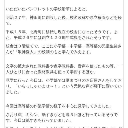
いただいたパンフレットの学校沿革によると、
明治２７年、神田町に創設した後、校名改称や県立移管などを経
て、
平成１５年、北野町に移転し現在の校舎になったそうです。ま
た、平成２６年には創立１２０周年式典をされたそうです。
校舎は３階建てで、ここに小学部・中学部・高等部の児童生徒さ
んが『敬神愛人』の校訓のもと学んでみえます。
文字の拡大された教科書や点字教科書、音声を使ったもの等、一
人ひとりに合った教材教具を使って学習するほか、
見学に行った今日は、小学部では夏まつりのお店屋さんをしてお
り、「いらっしゃいませ～！」という元気な声が廊下に響いてい
ました。
今回は高等部の作業学習の様子を中心に見学してきました。
さおり織、ミシン、紙すきなどを週３回ほど行っているそうで
す。今日は紙すきを行っていました。