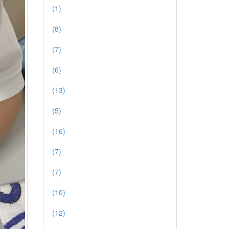
(1)
(8)
(7)
(6)
(13)
(5)
(16)
(7)
(7)
(10)
(12)