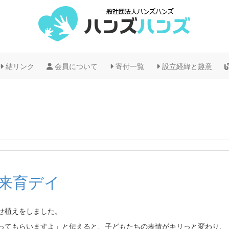
結リンク
会員について
寄付一覧
設立経緯と趣意
来育デイ
せ植えをしました。
ってもらいますよ」と伝えると、子どもたちの表情がキリっと変わり、