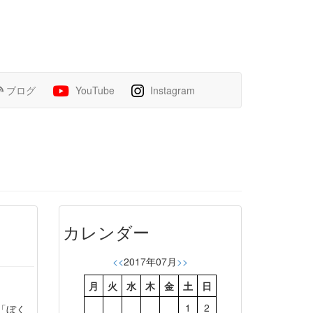
ブログ
YouTube
Instagram
カレンダー
<<
2017年07月
>>
月
火
水
木
金
土
日
1
2
「ぼく